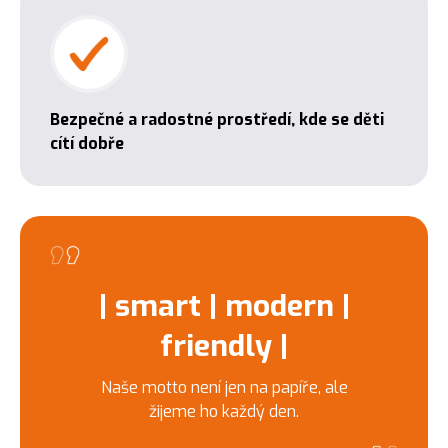
Bezpečné a radostné prostředí, kde se děti
cítí dobře
| smart | modern |
friendly |
Naše motto není jen na papíře, ale
žijeme ho každý den.