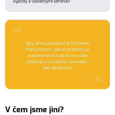
výjezdy a volitelnými semináři
Díky těmto principům je EDUCAnet
Praha místem, odkud se dětem po
maturitě nechce odcházet a kde
zůstávají s naší školou v kontaktu i
jako absolventi.
V čem jsme jiní?