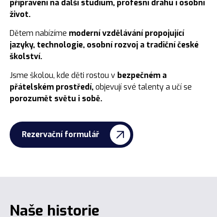
připraveni na další studium, profesní dráhu i osobní
Zápisy do 1. třídy
život.
Otevíráme novou 6. třídu
Dětem nabízíme
moderní vzdělávání propojující
jazyky, technologie, osobní rozvoj a tradiční české
Přestupy na 1. a 2. stupeň
školství.
Den nanečisto
Jsme školou, kde děti rostou v
bezpečném a
Projekt předškoláček
přátelském prostředí,
objevují své talenty a učí se
porozumět světu i sobě.
Školné a stipendia
Školní družina, kroužky a školní klub
Rezervační formulář
Naše historie