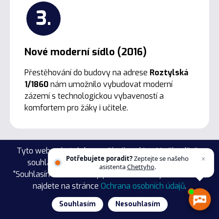
3.
Nové moderní sídlo (2016)
Přestěhování do budovy na adrese
Roztylská
1/1860
nám umožnilo vybudovat moderní
zázemí s technologickou vybaveností a
komfortem pro žáky i učitele.
Tyto webové stránky používají cookies. V případě, že
Potřebujete poradit?
Zeptejte se našeho
souhlasíte s jejich použitím, klikněte na tlačítko
asistenta
Chettyho
.
4.
"Souhlasím" níže. Detaily, jak s Vašimi daty nakládáme,
najdete na stránce
Ochrana osobních údajů
.
Zavedení NextGen programu na